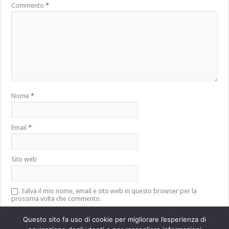
Commento
*
Nome
*
Email
*
Sito web
Salva il mio nome, email e sito web in questo browser per la
prossima volta che commento.
Questo sito fa uso di cookie per migliorare l’esperienza di