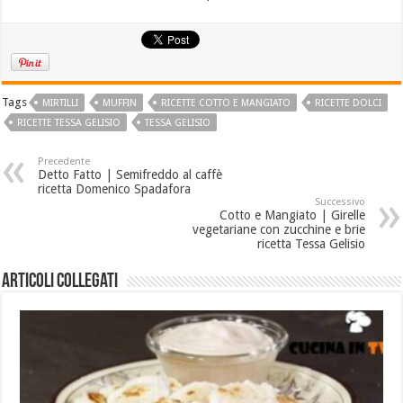
Tags
MIRTILLI
MUFFIN
RICETTE COTTO E MANGIATO
RICETTE DOLCI
RICETTE TESSA GELISIO
TESSA GELISIO
Precedente
Detto Fatto | Semifreddo al caffè
ricetta Domenico Spadafora
Successivo
Cotto e Mangiato | Girelle
vegetariane con zucchine e brie
ricetta Tessa Gelisio
Articoli collegati