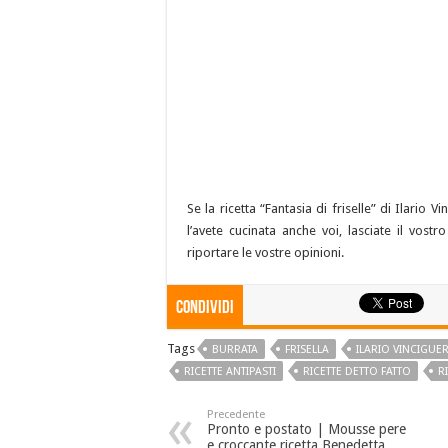
Se la ricetta “Fantasia di friselle” di Ilario 
l’avete cucinata anche voi, lasciate il vos
riportare le vostre opinioni.
Condividi
Tags
BURRATA
FRISELLA
ILARIO VINCIGUE
RICETTE ANTIPASTI
RICETTE DETTO FATTO
R
Precedente
Pronto e postato | Mousse pere
e croccante ricetta Benedetta