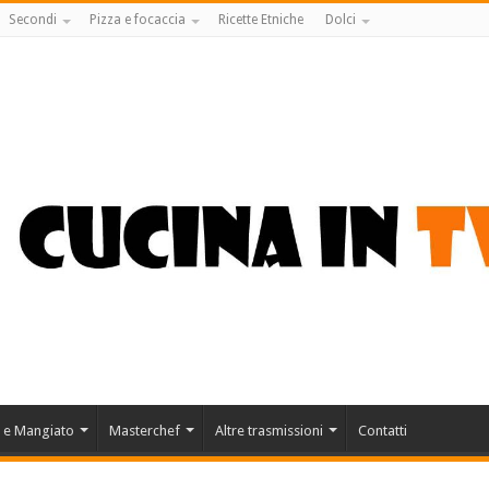
Secondi
Pizza e focaccia
Ricette Etniche
Dolci
 e Mangiato
Masterchef
Altre trasmissioni
Contatti