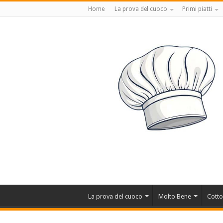
Home
La prova del cuoco
Primi piatti
La prova del cuoco
Molto Bene
Cotto