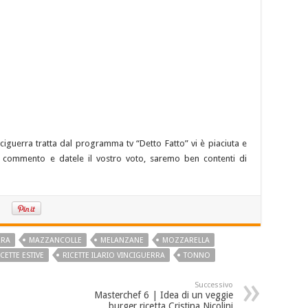
Vinciguerra tratta dal programma tv “Detto Fatto” vi è piaciuta e
tro commento e datele il vostro voto, saremo ben contenti di
RRA
MAZZANCOLLE
MELANZANE
MOZZARELLA
ICETTE ESTIVE
RICETTE ILARIO VINCIGUERRA
TONNO
Successivo
Masterchef 6 | Idea di un veggie
burger ricetta Cristina Nicolini