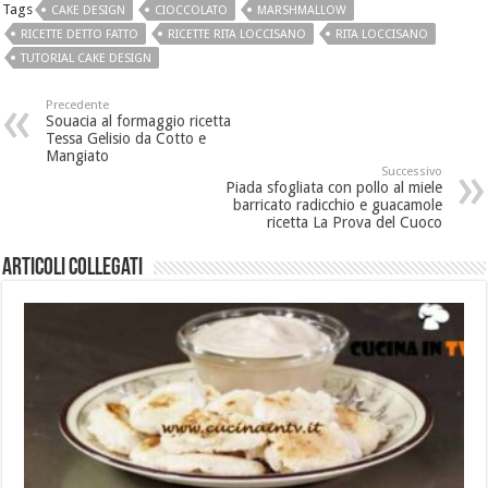
Tags
CAKE DESIGN
CIOCCOLATO
MARSHMALLOW
RICETTE DETTO FATTO
RICETTE RITA LOCCISANO
RITA LOCCISANO
TUTORIAL CAKE DESIGN
Precedente
Souacia al formaggio ricetta
Tessa Gelisio da Cotto e
Mangiato
Successivo
Piada sfogliata con pollo al miele
barricato radicchio e guacamole
ricetta La Prova del Cuoco
Articoli collegati