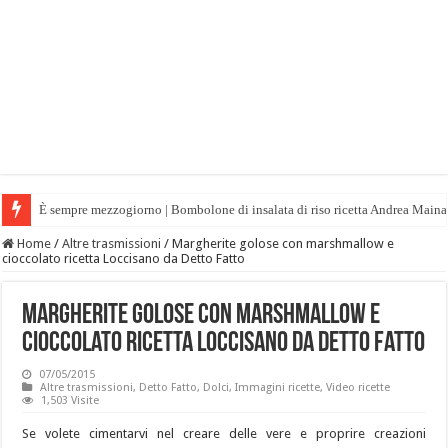
È sempre mezzogiorno | Bombolone di insalata di riso ricetta Andrea Maina
Home
/
Altre trasmissioni
/
Margherite golose con marshmallow e
cioccolato ricetta Loccisano da Detto Fatto
Margherite golose con marshmallow e
cioccolato ricetta Loccisano da Detto Fatto
07/05/2015
Altre trasmissioni
,
Detto Fatto
,
Dolci
,
Immagini ricette
,
Video ricette
1,503 Visite
Se volete cimentarvi nel creare delle vere e proprire creazioni