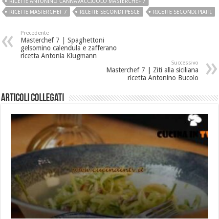
RICETTE ANTONINO CANNAVACCIUOLO MASTERCHEF 7
RICETTE MASTERCHEF 7
RICETTE SECONDI PESCE
RICETTE SECONDI PIATTI
Precedente
Masterchef 7 | Spaghettoni
gelsomino calendula e zafferano
ricetta Antonia Klugmann
Successivo
Masterchef 7 | Ziti alla siciliana
ricetta Antonino Bucolo
Articoli collegati