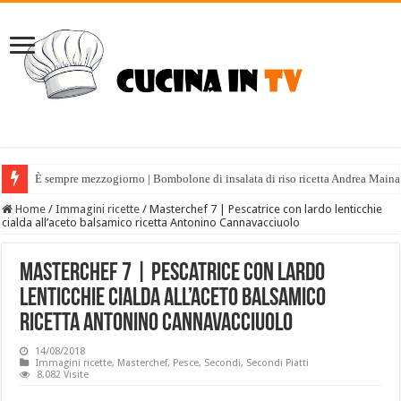
È sempre mezzogiorno | Bombolone di insalata di riso ricetta Andrea Maina
Home
/
Immagini ricette
/
Masterchef 7 | Pescatrice con lardo lenticchie
cialda all’aceto balsamico ricetta Antonino Cannavacciuolo
Masterchef 7 | Pescatrice con lardo
lenticchie cialda all’aceto balsamico
ricetta Antonino Cannavacciuolo
14/08/2018
Immagini ricette
,
Masterchef
,
Pesce
,
Secondi
,
Secondi Piatti
8,082 Visite