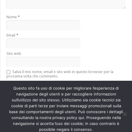
Nome
*
Email
*
Sito web
Salva il mio nome, email e sito web in questo browser per la
prossima volta che commento.
Questo sito fa uso di cookie per migliorare l’esperienza di
navigazione degli utenti e per raccogliere informazioni
sull’utilizzo del sito stesso. Utilizziamo sia cookie tecnici sia
Questo sito utilizza Akismet per ridurre lo spam.
Scopri come vengono
cookie di parti terze per inviare messaggi promozionali sulla
elaborati i dati derivati dai commenti
.
base dei comportamenti degli utenti. Può conoscere i dettagli
consultando la nostra privacy policy qui. Proseguendo nella
navigazione si accetta l’uso dei cookie; in caso contrario è
Powered by
WordPress
| Designed by
TieLabs
possibile negare il consenso.