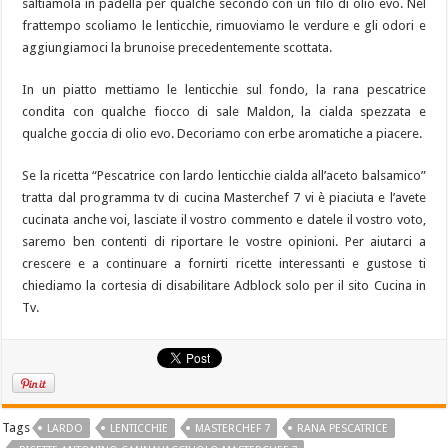
saltiamola in padella per qualche secondo con un filo di olio evo. Nel
frattempo scoliamo le lenticchie, rimuoviamo le verdure e gli odori e
aggiungiamoci la brunoise precedentemente scottata.
In un piatto mettiamo le lenticchie sul fondo, la rana pescatrice
condita con qualche fiocco di sale Maldon, la cialda spezzata e
qualche goccia di olio evo. Decoriamo con erbe aromatiche a piacere.
Se la ricetta “Pescatrice con lardo lenticchie cialda all’aceto balsamico”
tratta dal programma tv di cucina Masterchef 7 vi è piaciuta e l’avete
cucinata anche voi, lasciate il vostro commento e datele il vostro voto,
saremo ben contenti di riportare le vostre opinioni. Per aiutarci a
crescere e a continuare a fornirti ricette interessanti e gustose ti
chiediamo la cortesia di disabilitare Adblock solo per il sito Cucina in
Tv.
Tags
LARDO
LENTICCHIE
MASTERCHEF 7
RANA PESCATRICE