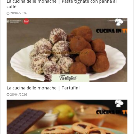
La cucina delle monache | Paste tignate con panna al
caffè
28/04/2026
La cucina delle monache | Tartufini
28/04/2026