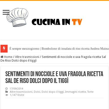
È sempre mezzogiorno | Bombolone di insalata di riso ricetta Andrea Maina
Home
/
Altre trasmissioni
/
Sentimenti di nocciole e uva fragola ricetta Sal
De Riso Dolci dopo il tiggì
Sentimenti di nocciole e uva fragola ricetta
Sal De Riso Dolci dopo il tiggì
17/09/2014
Altre trasmissioni
,
Dolci
,
Dolci dopo il tiggì
,
Immagini ricette
,
Torte
1,147 Visite