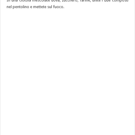
In una ciotola mescolate uova, zucchero, farine, unite i due composti
nel pentolino e mettete sul fuoco.