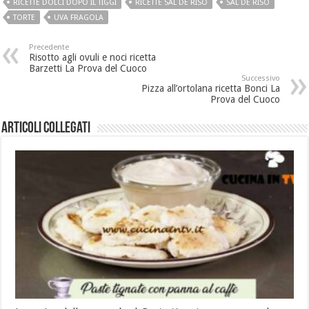
RICETTE DOLCI DOPO IL TIGGÌ
RICETTE SAL DE RISO
SAL DE RISO
TORTE
UVA FRAGOLA
Precedente
Risotto agli ovuli e noci ricetta
Barzetti La Prova del Cuoco
Successivo
Pizza all’ortolana ricetta Bonci La
Prova del Cuoco
Articoli collegati