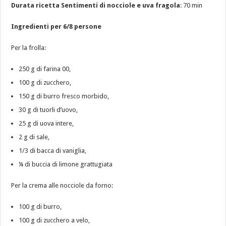
Durata ricetta Sentimenti di nocciole e uva fragola
: 70 min
Ingredienti per 6/8 persone
Per la frolla:
250 g di farina 00,
100 g di zucchero,
150 g di burro fresco morbido,
30 g di tuorli d’uovo,
25 g di uova intere,
2 g di sale,
1/3 di bacca di vaniglia,
¼ di buccia di limone grattugiata
Per la crema alle nocciole da forno:
100 g di burro,
100 g di zucchero a velo,