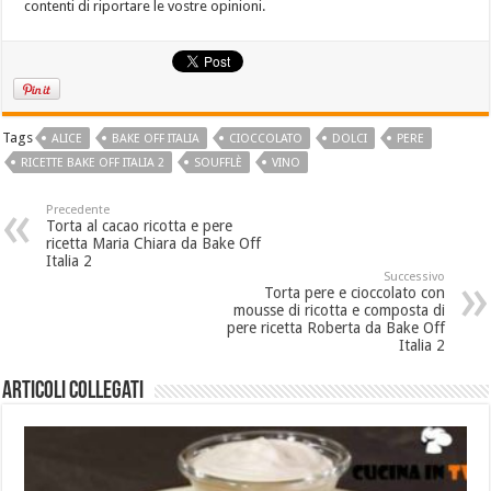
contenti di riportare le vostre opinioni.
Tags
ALICE
BAKE OFF ITALIA
CIOCCOLATO
DOLCI
PERE
RICETTE BAKE OFF ITALIA 2
SOUFFLÈ
VINO
Precedente
Torta al cacao ricotta e pere
ricetta Maria Chiara da Bake Off
Italia 2
Successivo
Torta pere e cioccolato con
mousse di ricotta e composta di
pere ricetta Roberta da Bake Off
Italia 2
Articoli collegati