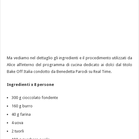
Ma vediamo nel dettaglio gli ingredienti e il procedimento utilizzati da
Alice all’interno del programma di cucina dedicato ai dolci dal titolo
Bake Off Italia condotto da Benedetta Parodi su Real Time.
Ingredienti x 8 persone
300 g cioccolato fondente
160 g burro
40 g farina
4 uova
2 tuorli