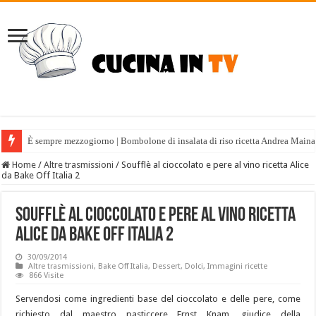
È sempre mezzogiorno | Bombolone di insalata di riso ricetta Andrea Maina
Home
/
Altre trasmissioni
/
Soufflè al cioccolato e pere al vino ricetta Alice
da Bake Off Italia 2
Soufflè al cioccolato e pere al vino ricetta
Alice da Bake Off Italia 2
30/09/2014
Altre trasmissioni
,
Bake Off Italia
,
Dessert
,
Dolci
,
Immagini ricette
866 Visite
Servendosi come ingredienti base del cioccolato e delle pere, come
richiesto dal maestro pasticcere Ernst Knam, giudice della