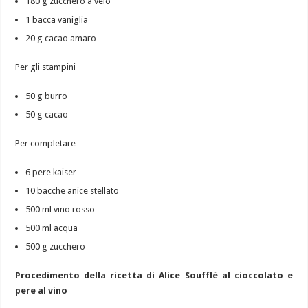
180 g zucchero a velo
1 bacca vaniglia
20 g cacao amaro
Per gli stampini
50 g burro
50 g cacao
Per completare
6 pere kaiser
10 bacche anice stellato
500 ml vino rosso
500 ml acqua
500 g zucchero
Procedimento della ricetta di Alice Soufflè al cioccolato e
pere al vino