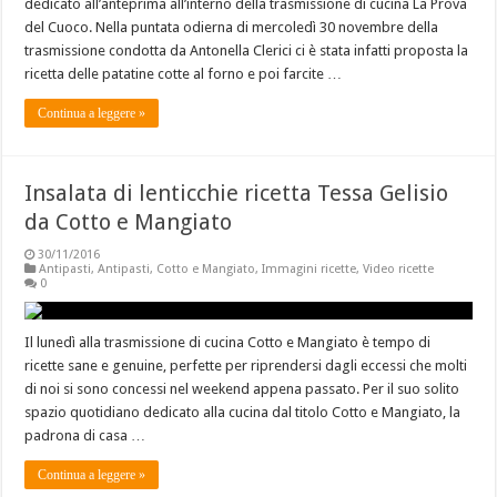
dedicato all’anteprima all’interno della trasmissione di cucina La Prova
del Cuoco. Nella puntata odierna di mercoledì 30 novembre della
trasmissione condotta da Antonella Clerici ci è stata infatti proposta la
ricetta delle patatine cotte al forno e poi farcite …
Continua a leggere »
Insalata di lenticchie ricetta Tessa Gelisio
da Cotto e Mangiato
30/11/2016
Antipasti
,
Antipasti
,
Cotto e Mangiato
,
Immagini ricette
,
Video ricette
0
Il lunedì alla trasmissione di cucina Cotto e Mangiato è tempo di
ricette sane e genuine, perfette per riprendersi dagli eccessi che molti
di noi si sono concessi nel weekend appena passato. Per il suo solito
spazio quotidiano dedicato alla cucina dal titolo Cotto e Mangiato, la
padrona di casa …
Continua a leggere »