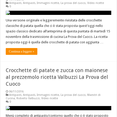
Antipasti
,
Antipasti
,
Immagini ricette
,
La prova del cuoco
,
Video ricette
0
Una versione originale e leggeremente rivisitata delle crocchette
classiche di patata quella che ci è stata proposta quest’oggi nello
spazio classico dedicato all’anteprima di questa puntata di martedì 15
novembre della trasmissione di cucina La Prova del Cuoco. La ricetta
proposta oggi è quella delle crocchette di patata con aggiunta …
Continua a leggere »
Crocchette di patate e zucca con maionese
al prezzemolo ricetta Valbuzzi La Prova del
Cuoco
06/11/2016
Antipasti
,
Antipasti
,
Immagini ricette
,
La prova del cuoco
,
Maestri di
Cucina
,
Roberto Valbuzzi
,
Video ricette
0
Menù completo di antipasto/contorno quello che ci è stato proposto