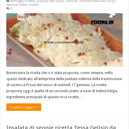
Immagini ricette
,
La prova del cuoco
,
Secondi
,
Secondi Prova del cuoco
,
Verdure
,
Video ricette
0
Buonissima la ricetta che ci è stata proposta, come sempre, nello
spazio dedicato all’anteprima della puntata odierna della trasmissione
di cucina La Prova del cuoco di martedì 17 gennaio. La ricetta
proposta oggi è quella di un secondo piatto a base di indivia belga,
ingrediente principale di questa ricca ricetta, …
Continua a leggere »
Insalata di seppie ricetta Tessa Gelisio da