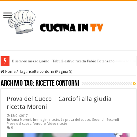
È sempre mezzogiorno | Tabulè estivo ricetta Fabio Potenzano
Home
/
Tag:
ricette contorni
(Pagina 9)
Archivio tag:
ricette contorni
Prova del Cuoco | Carciofi alla giudia
ricetta Moroni
18/01/2017
Anna Moroni
,
Immagini ricette
,
La prova del cuoco
,
Secondi
,
Secondi
Prova del cuoco
,
Verdure
,
Video ricette
0