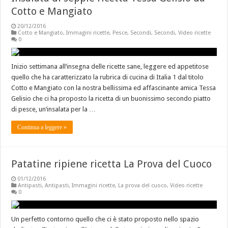
Cotto e Mangiato
20/12/2016
Cotto e Mangiato
,
Immagini ricette
,
Pesce
,
Secondi
,
Secondi
,
Video ricette
0
Inizio settimana all’insegna delle ricette sane, leggere ed appetitose
quello che ha caratterizzato la rubrica di cucina di Italia 1 dal titolo
Cotto e Mangiato con la nostra bellissima ed affascinante amica Tessa
Gelisio che ci ha proposto la ricetta di un buonissimo secondo piatto
di pesce, un’insalata per la …
Continua a leggere »
Patatine ripiene ricetta La Prova del Cuoco
01/12/2016
Antipasti
,
Antipasti
,
Immagini ricette
,
La prova del cuoco
,
Video ricette
0
Un perfetto contorno quello che ci è stato proposto nello spazio