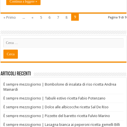
Continua a leggere »
9
« Primo
...
«
5
6
7
8
Pagina 9 di 9
Articoli recenti
È sempre mezzogiorno | Bombolone di insalata di riso ricetta Andrea
Mainardi
È sempre mezzogiorno | Tabulè estivo ricetta Fabio Potenzano
È sempre mezzogiorno | Dolce alle albicocche ricetta Sal De Riso
È sempre mezzogiorno | Pizzette del baretto ricetta Fulvio Marino
È sempre mezzogiorno | Lasagna bianca ai peperoni ricetta gemelli Billi