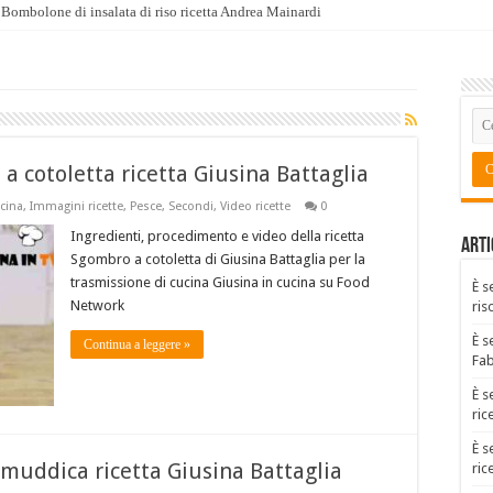
Bombolone di insalata di riso ricetta Andrea Mainardi
a cotoletta ricetta Giusina Battaglia
ucina
,
Immagini ricette
,
Pesce
,
Secondi
,
Video ricette
0
Ingredienti, procedimento e video della ricetta
Arti
Sgombro a cotoletta di Giusina Battaglia per la
trasmissione di cucina Giusina in cucina su Food
È s
Network
ris
È s
Continua a leggere »
Fa
È s
ric
È s
 muddica ricetta Giusina Battaglia
ric