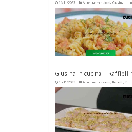
14/11/2023
Altre trasmissioni
,
Giusina in c
Giusina in cucina | Raffielli
09/11/2023
Altre trasmissioni
,
Biscotti
,
Dolc