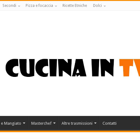
Secondi
Pizza e focaccia
Ricette Etniche
Dolci
 e Mangiato
Masterchef
Altre trasmissioni
Contatti