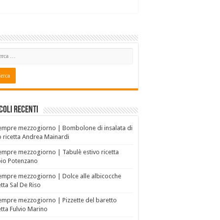
coli recenti
empre mezzogiorno | Bombolone di insalata di
o ricetta Andrea Mainardi
empre mezzogiorno | Tabulè estivo ricetta
bio Potenzano
empre mezzogiorno | Dolce alle albicocche
etta Sal De Riso
empre mezzogiorno | Pizzette del baretto
etta Fulvio Marino