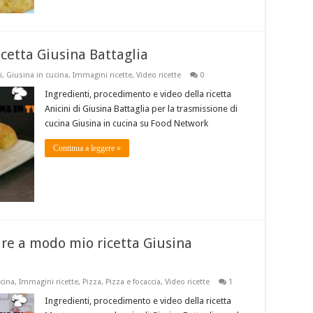
icetta Giusina Battaglia
i
,
Giusina in cucina
,
Immagini ricette
,
Video ricette
0
Ingredienti, procedimento e video della ricetta
Anicini di Giusina Battaglia per la trasmissione di
cucina Giusina in cucina su Food Network
Continua a leggere »
re a modo mio ricetta Giusina
ucina
,
Immagini ricette
,
Pizza
,
Pizza e focaccia
,
Video ricette
1
Ingredienti, procedimento e video della ricetta