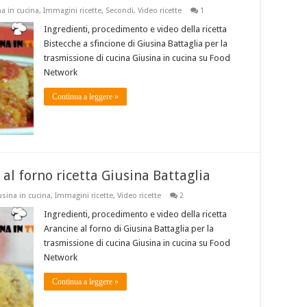
a in cucina
,
Immagini ricette
,
Secondi
,
Video ricette
1
Ingredienti, procedimento e video della ricetta
Bistecche a sfincione di Giusina Battaglia per la
trasmissione di cucina Giusina in cucina su Food
Network
Continua a leggere »
 al forno ricetta Giusina Battaglia
usina in cucina
,
Immagini ricette
,
Video ricette
2
Ingredienti, procedimento e video della ricetta
Arancine al forno di Giusina Battaglia per la
trasmissione di cucina Giusina in cucina su Food
Network
Continua a leggere »