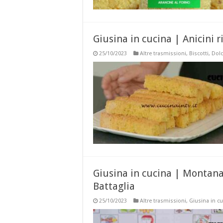
Giusina in cucina | Anicini r
25/10/2023
Altre trasmissioni
,
Biscotti
,
Dolc
Giusina in cucina | Montana
Battaglia
25/10/2023
Altre trasmissioni
,
Giusina in c