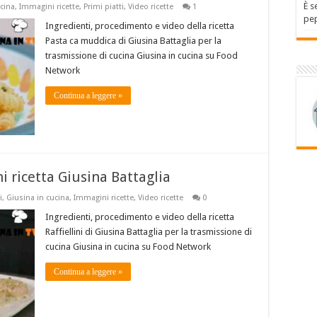
È s
ucina
,
Immagini ricette
,
Primi piatti
,
Video ricette
1
pep
Ingredienti, procedimento e video della ricetta
Pasta ca muddica di Giusina Battaglia per la
trasmissione di cucina Giusina in cucina su Food
Network
Continua a leggere »
ni ricetta Giusina Battaglia
i
,
Giusina in cucina
,
Immagini ricette
,
Video ricette
0
Ingredienti, procedimento e video della ricetta
Raffiellini di Giusina Battaglia per la trasmissione di
cucina Giusina in cucina su Food Network
Continua a leggere »