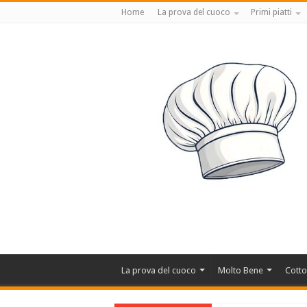
Home
La prova del cuoco
Primi piatti
La prova del cuoco
Molto Bene
Cotto