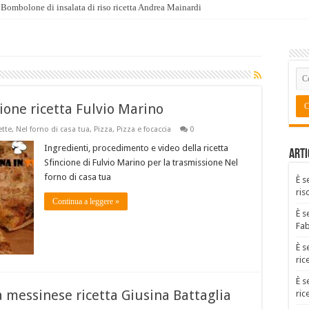
Bombolone di insalata di riso ricetta Andrea Mainardi
cione ricetta Fulvio Marino
ette
,
Nel forno di casa tua
,
Pizza
,
Pizza e focaccia
0
Ingredienti, procedimento e video della ricetta
Arti
Sfincione di Fulvio Marino per la trasmissione Nel
forno di casa tua
È s
ris
Continua a leggere »
È s
Fa
È s
ric
È s
a messinese ricetta Giusina Battaglia
ric