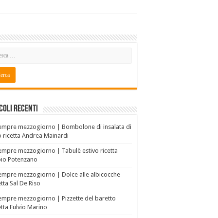
coli recenti
empre mezzogiorno | Bombolone di insalata di
o ricetta Andrea Mainardi
empre mezzogiorno | Tabulè estivo ricetta
bio Potenzano
empre mezzogiorno | Dolce alle albicocche
etta Sal De Riso
empre mezzogiorno | Pizzette del baretto
etta Fulvio Marino