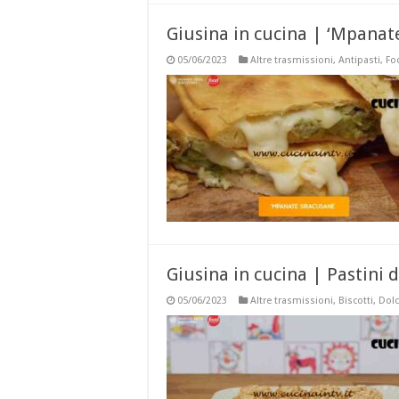
Giusina in cucina | ‘Mpanate
05/06/2023
Altre trasmissioni
,
Antipasti
,
Fo
Giusina in cucina | Pastini d
05/06/2023
Altre trasmissioni
,
Biscotti
,
Dolc