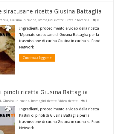
 siracusane ricetta Giusina Battaglia
caccia
,
Giusina in cucina
,
Immagini ricette
,
Pizza e focaccia
0
Ingredienti, procedimento e video della ricetta
'Mpanate siracusane di Giusina Battaglia per la
trasmissione di cucina Giusina in cucina su Food
Network
Continua a leggere »
i pinoli ricetta Giusina Battaglia
i
,
Giusina in cucina
,
Immagini ricette
,
Video ricette
1
Ingredienti, procedimento e video della ricetta
Pastini di pinoli di Giusina Battaglia per la
trasmissione di cucina Giusina in cucina su Food
Network