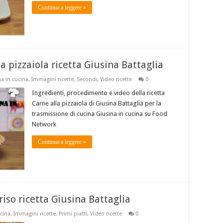
Continua a leggere »
a pizzaiola ricetta Giusina Battaglia
a in cucina
,
Immagini ricette
,
Secondi
,
Video ricette
0
Ingredienti, procedimento e video della ricetta
Carne alla pizzaiola di Giusina Battaglia per la
trasmissione di cucina Giusina in cucina su Food
Network
Continua a leggere »
riso ricetta Giusina Battaglia
ucina
,
Immagini ricette
,
Primi piatti
,
Video ricette
0