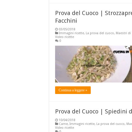
Prova del Cuoco | Strozzapre
Facchini
03/05/2018
Immagini ricette
,
La prova del cuoco
,
Maestri di
Video ricette
0
Continua a leggere »
Prova del Cuoco | Spiedini d
10/04/2018
Carne
,
Immagini ricette
,
La prova del cuoco
,
Mae
Video ricette
0