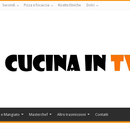
Secondi
Pizza e focaccia
Ricette Etniche
Dolci
 e Mangiato
Masterchef
Altre trasmissioni
Contatti