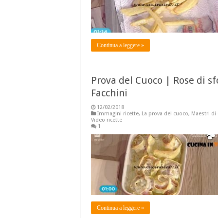
Continua a leggere »
Prova del Cuoco | Rose di sfo
Facchini
12/02/2018
Immagini ricette
,
La prova del cuoco
,
Maestri di
Video ricette
1
Continua a leggere »