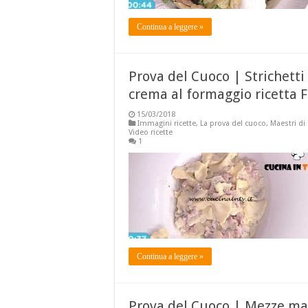
Continua a leggere »
Prova del Cuoco | Strichett
crema al formaggio ricetta F
15/03/2018
Immagini ricette
,
La prova del cuoco
,
Maestri di
Video ricette
1
Continua a leggere »
Prova del Cuoco | Mezze mani