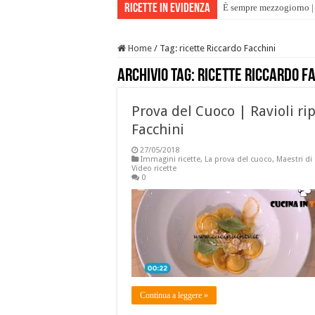
Ricette in evidenza
È sempre mezzogiorno | 
Home
/
Tag:
ricette Riccardo Facchini
Archivio tag:
ricette Riccardo F
Prova del Cuoco | Ravioli ripi
Facchini
27/05/2018
Immagini ricette
,
La prova del cuoco
,
Maestri di
Video ricette
0
Continua a leggere »