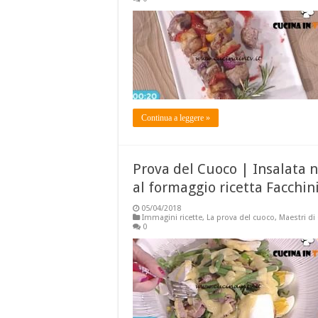
Continua a leggere »
Prova del Cuoco | Insalata ni
al formaggio ricetta Facchin
05/04/2018
Immagini ricette
,
La prova del cuoco
,
Maestri di
0