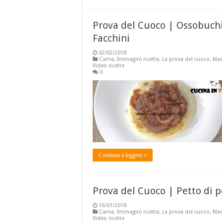
Prova del Cuoco | Ossobuchi
Facchini
02/02/2018
Carne
,
Immagini ricette
,
La prova del cuoco
,
Mae
Video ricette
0
Continua a leggere »
Prova del Cuoco | Petto di po
16/01/2018
Carne
,
Immagini ricette
,
La prova del cuoco
,
Mae
Video ricette