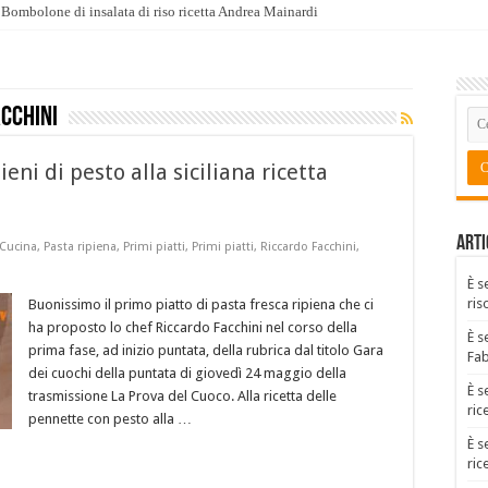
Bombolone di insalata di riso ricetta Andrea Mainardi
acchini
eni di pesto alla siciliana ricetta
Arti
 Cucina
,
Pasta ripiena
,
Primi piatti
,
Primi piatti
,
Riccardo Facchini
,
È s
ris
Buonissimo il primo piatto di pasta fresca ripiena che ci
ha proposto lo chef Riccardo Facchini nel corso della
È s
prima fase, ad inizio puntata, della rubrica dal titolo Gara
Fa
dei cuochi della puntata di giovedì 24 maggio della
È s
trasmissione La Prova del Cuoco. Alla ricetta delle
ric
pennette con pesto alla …
È s
ric