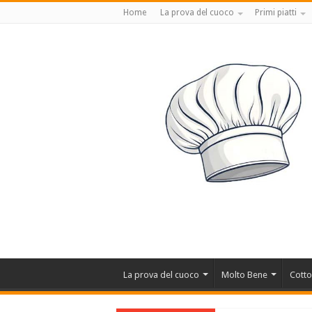
Home
La prova del cuoco
Primi piatti
La prova del cuoco
Molto Bene
Cotto