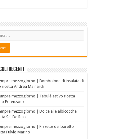
coli recenti
empre mezzogiorno | Bombolone di insalata di
o ricetta Andrea Mainardi
empre mezzogiorno | Tabulè estivo ricetta
bio Potenzano
empre mezzogiorno | Dolce alle albicocche
etta Sal De Riso
empre mezzogiorno | Pizzette del baretto
etta Fulvio Marino