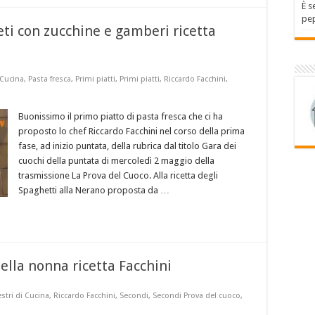
È s
pep
ti con zucchine e gamberi ricetta
 Cucina
,
Pasta fresca
,
Primi piatti
,
Primi piatti
,
Riccardo Facchini
,
Buonissimo il primo piatto di pasta fresca che ci ha
proposto lo chef Riccardo Facchini nel corso della prima
fase, ad inizio puntata, della rubrica dal titolo Gara dei
cuochi della puntata di mercoledì 2 maggio della
trasmissione La Prova del Cuoco. Alla ricetta degli
Spaghetti alla Nerano proposta da …
ella nonna ricetta Facchini
stri di Cucina
,
Riccardo Facchini
,
Secondi
,
Secondi Prova del cuoco
,