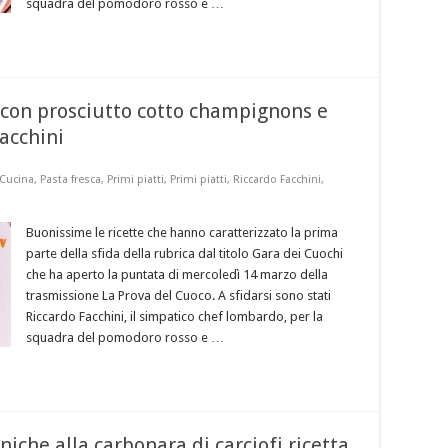
squadra del pomodoro rosso e …
i con prosciutto cotto champignons e
acchini
 Cucina
,
Pasta fresca
,
Primi piatti
,
Primi piatti
,
Riccardo Facchini
,
Buonissime le ricette che hanno caratterizzato la prima
parte della sfida della rubrica dal titolo Gara dei Cuochi
che ha aperto la puntata di mercoledì 14 marzo della
trasmissione La Prova del Cuoco. A sfidarsi sono stati
Riccardo Facchini, il simpatico chef lombardo, per la
squadra del pomodoro rosso e …
che alla carbonara di carciofi ricetta