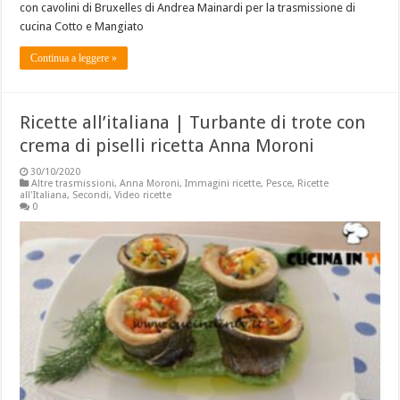
con cavolini di Bruxelles di Andrea Mainardi per la trasmissione di
cucina Cotto e Mangiato
Continua a leggere »
Ricette all’italiana | Turbante di trote con
crema di piselli ricetta Anna Moroni
30/10/2020
Altre trasmissioni
,
Anna Moroni
,
Immagini ricette
,
Pesce
,
Ricette
all'Italiana
,
Secondi
,
Video ricette
0