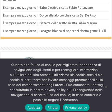
È sempre mezzogiorno | Tabulè estivo ricetta Fabio Potenzano
È sempre mezzogiorno | Dolce alle albicocche ricetta Sal De Riso
È sempre mezzogiorno | Pizzette del baretto ricetta Fulvio Marino
È sempre mezzogiorno | Lasagna bianca ai peperoni ricetta gemelli Billi
Questo sito fa uso di cookie per migliorare l’esperienza di
navigazione degli utenti e per raccogliere informazioni
sull’utilizzo del sito stesso. Utilizziamo sia cookie tecnici sia
cookie di parti terze per inviare messaggi promozionali sulla
base dei comportamenti degli utenti. Può conoscere i dettagli
consultando la nostra privacy policy qui. Proseguendo nella
navigazione si accetta l’uso dei cookie; in caso contrario è
Powered by
WordPress
| Designed by
TieLabs
possibile negare il consenso.
Accetta
Rifiuta
Privacy policy
© Copyright 2026, All Rights Reserved.