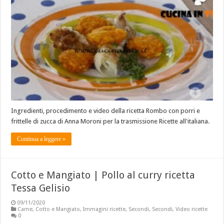
Ingredienti, procedimento e video della ricetta Rombo con porri e
frittelle di zucca di Anna Moroni per la trasmissione Ricette all'italiana.
Continua a leggere »
Cotto e Mangiato | Pollo al curry ricetta
Tessa Gelisio
09/11/2020
Carne
,
Cotto e Mangiato
,
Immagini ricette
,
Secondi
,
Secondi
,
Video ricette
0