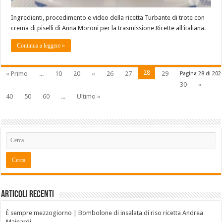
Ingredienti, procedimento e video della ricetta Turbante di trote con
crema di piselli di Anna Moroni per la trasmissione Ricette all'italiana.
Continua a leggere »
28
« Primo
...
10
20
«
26
27
29
Pagina 28 di 202
30
»
40
50
60
...
Ultimo »
Articoli recenti
È sempre mezzogiorno | Bombolone di insalata di riso ricetta Andrea
Mainardi