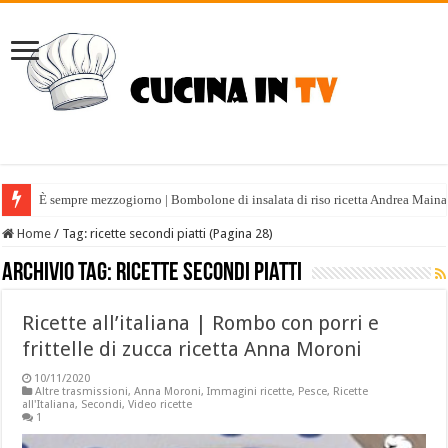
È sempre mezzogiorno | Bombolone di insalata di riso ricetta Andrea Maina
Home
/
Tag:
ricette secondi piatti
(Pagina 28)
Archivio tag:
ricette secondi piatti
Ricette all’italiana | Rombo con porri e
frittelle di zucca ricetta Anna Moroni
10/11/2020
Altre trasmissioni
,
Anna Moroni
,
Immagini ricette
,
Pesce
,
Ricette
all'Italiana
,
Secondi
,
Video ricette
1