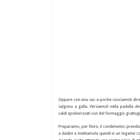
Oppure con una sac-a-poche cuociamoli diret
salgono a galla. Versiamoli nella padella d
caldi spolverizzati con del formaggio grattug
Prepariamo, per finire, il condimento: prend
a dadini e mettiamola quindi in un tegame co