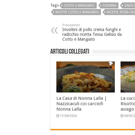
Tags
COTTO E MANGIATO
FONTINA
GNOC
RICETTE COTTO E MANGIATO
RICETTE TESSA GE
Precedente
Involtini di pollo crema funghi e
radicchio ricetta Tessa Gelisio da
Cotto e Mangiato
Articoli collegati
La Casa di Nonna Lalla |
La cuc
Nazzicaculi coi carciofi
Risotto
Nonna Lalla
asiago
11/04/2026
09/03/