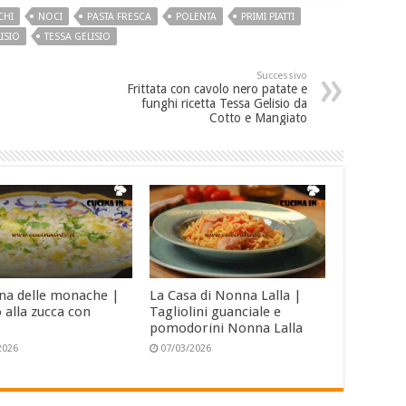
CHI
NOCI
PASTA FRESCA
POLENTA
PRIMI PIATTI
LISIO
TESSA GELISIO
Successivo
Frittata con cavolo nero patate e
funghi ricetta Tessa Gelisio da
Cotto e Mangiato
ina delle monache |
La Casa di Nonna Lalla |
 alla zucca con
Tagliolini guanciale e
pomodorini Nonna Lalla
2026
07/03/2026