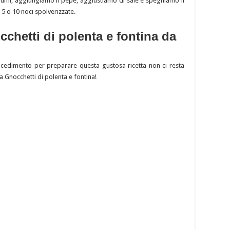
umi, aggiungiamo il pepe, aggiustiamo di sale e spegniamo il
 o 10 noci spolverizzate.
cchetti di polenta e fontina da
rocedimento per preparare questa gustosa ricetta non ci resta
ta Gnocchetti di polenta e fontina!