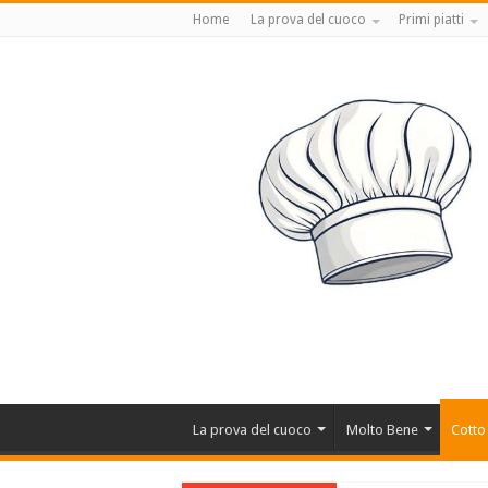
Home
La prova del cuoco
Primi piatti
La prova del cuoco
Molto Bene
Cotto