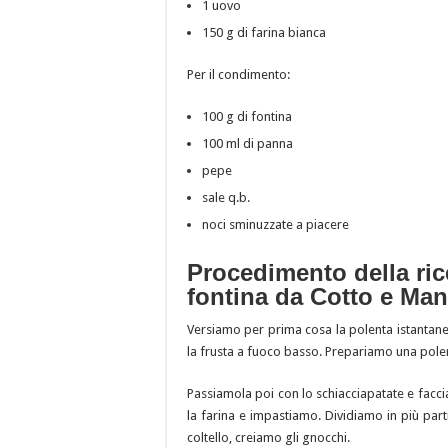
1 uovo
150 g di farina bianca
Per il condimento:
100 g di fontina
100 ml di panna
pepe
sale q.b.
noci sminuzzate a piacere
Procedimento della ric
fontina da Cotto e Man
Versiamo per prima cosa la polenta istantanea
la frusta a fuoco basso. Prepariamo una polent
Passiamola poi con lo schiacciapatate e fac
la farina e impastiamo. Dividiamo in più parti
coltello, creiamo gli gnocchi.