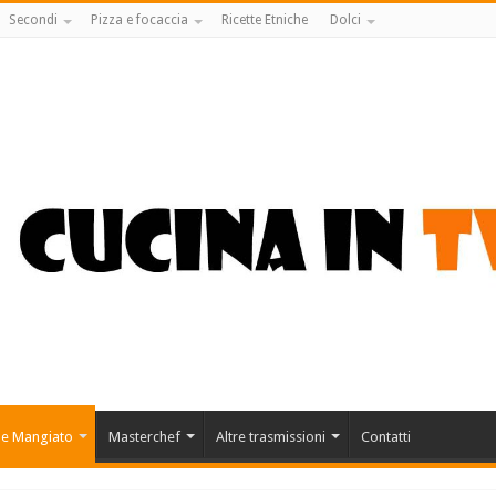
Secondi
Pizza e focaccia
Ricette Etniche
Dolci
 e Mangiato
Masterchef
Altre trasmissioni
Contatti