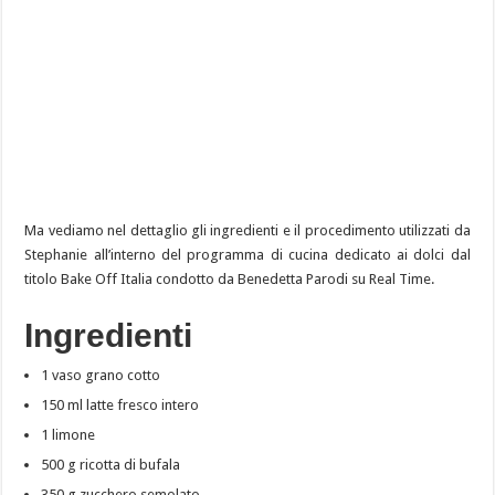
Ma vediamo nel dettaglio gli ingredienti e il procedimento utilizzati da
Stephanie all’interno del programma di cucina dedicato ai dolci dal
titolo Bake Off Italia condotto da Benedetta Parodi su Real Time.
Ingredienti
1 vaso grano cotto
150 ml latte fresco intero
1 limone
500 g ricotta di bufala
350 g zucchero semolato