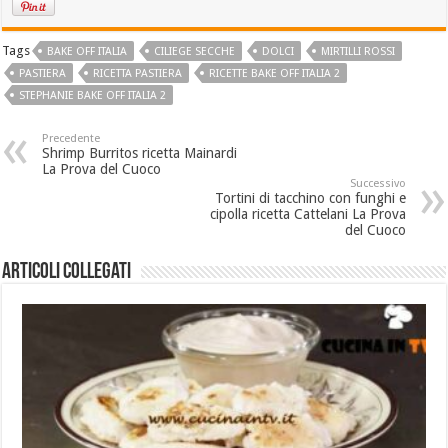
Tags
BAKE OFF ITALIA
CILIEGE SECCHE
DOLCI
MIRTILLI ROSSI
PASTIERA
RICETTA PASTIERA
RICETTE BAKE OFF ITALIA 2
STEPHANIE BAKE OFF ITALIA 2
Precedente
Shrimp Burritos ricetta Mainardi
La Prova del Cuoco
Successivo
Tortini di tacchino con funghi e
cipolla ricetta Cattelani La Prova
del Cuoco
Articoli collegati