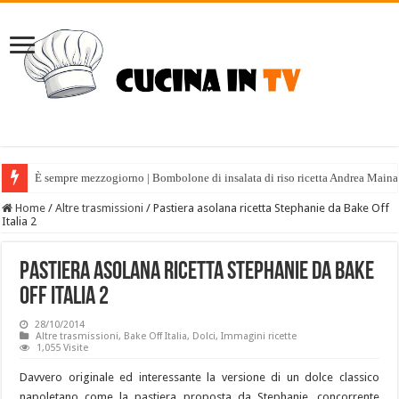
È sempre mezzogiorno | Bombolone di insalata di riso ricetta Andrea Maina
Home
/
Altre trasmissioni
/
Pastiera asolana ricetta Stephanie da Bake Off
Italia 2
Pastiera asolana ricetta Stephanie da Bake
Off Italia 2
28/10/2014
Altre trasmissioni
,
Bake Off Italia
,
Dolci
,
Immagini ricette
1,055 Visite
Davvero originale ed interessante la versione di un dolce classico
napoletano come la pastiera proposta da Stephanie, concorrente