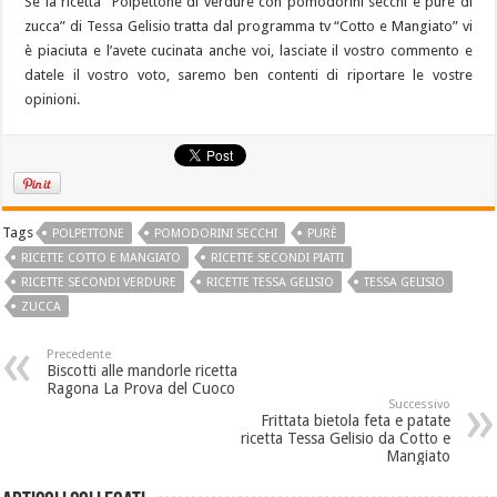
Se la ricetta “Polpettone di verdure con pomodorini secchi e purè di
zucca” di Tessa Gelisio tratta dal programma tv “Cotto e Mangiato” vi
è piaciuta e l’avete cucinata anche voi, lasciate il vostro commento e
datele il vostro voto, saremo ben contenti di riportare le vostre
opinioni.
Tags
POLPETTONE
POMODORINI SECCHI
PURÈ
RICETTE COTTO E MANGIATO
RICETTE SECONDI PIATTI
RICETTE SECONDI VERDURE
RICETTE TESSA GELISIO
TESSA GELISIO
ZUCCA
Precedente
Biscotti alle mandorle ricetta
Ragona La Prova del Cuoco
Successivo
Frittata bietola feta e patate
ricetta Tessa Gelisio da Cotto e
Mangiato