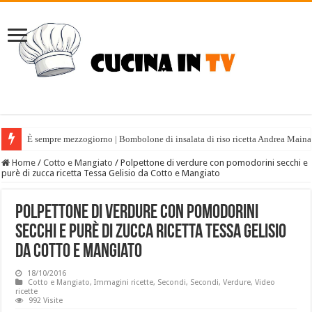
È sempre mezzogiorno | Bombolone di insalata di riso ricetta Andrea Maina
Home
/
Cotto e Mangiato
/
Polpettone di verdure con pomodorini secchi e
purè di zucca ricetta Tessa Gelisio da Cotto e Mangiato
Polpettone di verdure con pomodorini
secchi e purè di zucca ricetta Tessa Gelisio
da Cotto e Mangiato
18/10/2016
Cotto e Mangiato
,
Immagini ricette
,
Secondi
,
Secondi
,
Verdure
,
Video
ricette
992 Visite