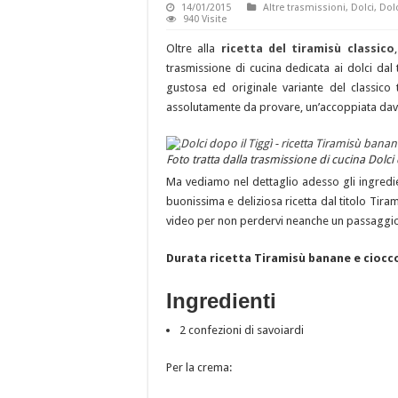
14/01/2015
Altre trasmissioni
,
Dolci
,
Dolc
940 Visite
Oltre alla
ricetta del tiramisù classico
trasmissione di cucina dedicata ai dolci da
gustosa ed originale variante del classic
assolutamente da provare, un’accoppiata davv
Foto tratta dalla trasmissione di cucina Dolci
Ma vediamo nel dettaglio adesso gli ingredie
buonissima e deliziosa ricetta dal titolo Tiram
video per non perdervi neanche un passaggio d
Durata ricetta Tiramisù banane e cioc
Ingredienti
2 confezioni di savoiardi
Per la crema: