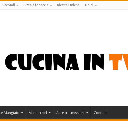
Secondi
Pizza e focaccia
Ricette Etniche
Dolci
 e Mangiato
Masterchef
Altre trasmissioni
Contatti