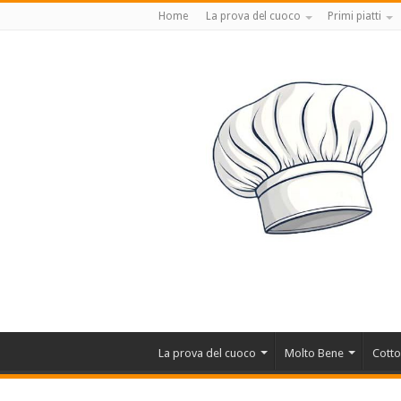
Home
La prova del cuoco
Primi piatti
La prova del cuoco
Molto Bene
Cotto