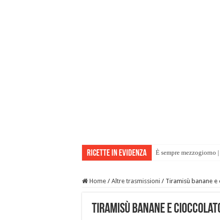
Ricette in evidenza
È sempre mezzogiorno | 
Home
/
Altre trasmissioni
/
Tiramisù banane e c
Tiramisù banane e cioccolato 