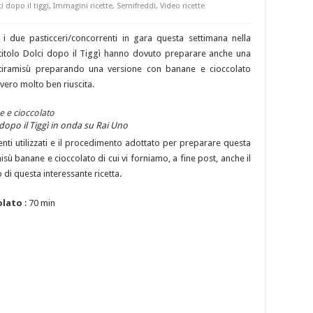
i dopo il tiggì
,
Immagini ricette
,
Semifreddi
,
Video ricette
, i due pasticceri/concorrenti in gara questa settimana nella
l titolo Dolci dopo il Tiggì hanno dovuto preparare anche una
o tiramisù preparando una versione con banane e cioccolato
ero molto ben riuscita.
 dopo il Tiggì in onda su Rai Uno
nti utilizzati e il procedimento adottato per preparare questa
isù banane e cioccolato di cui vi forniamo, a fine post, anche il
i questa interessante ricetta.
colato
: 70 min