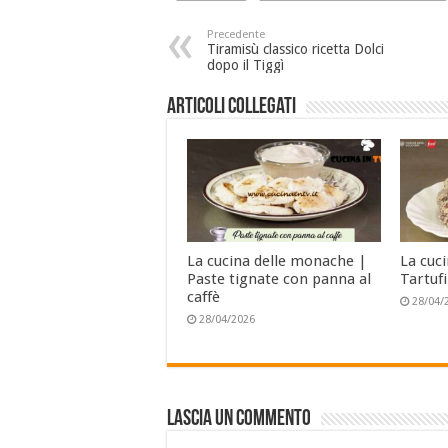
Precedente
Tiramisù classico ricetta Dolci
dopo il Tiggì
Articoli collegati
La cucina delle monache |
La cuc
Paste tignate con panna al
Tartufi
caffè
28/04/
28/04/2026
Lascia un commento