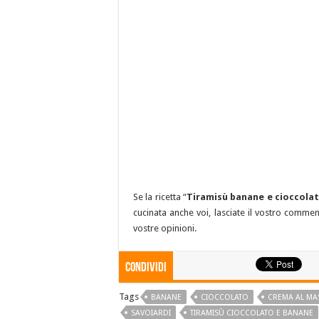
Se la ricetta “
Tiramisù banane e cioccola
cucinata anche voi, lasciate il vostro commen
vostre opinioni.
Condividi
Tags
BANANE
CIOCCOLATO
CREMA AL M
SAVOIARDI
TIRAMISÙ CIOCCOLATO E BANANE